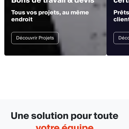
Tous vos projets, au même
Prêts
endroit
clien
Découvrir Projets
Déco
Une solution pour toute
votre équipe